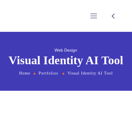
Web Design
Visual Identity AI Tool
Home
Portfolios
Visual Identity AI Tool
From
the designers and engineers who are
creating the next generation of web and
mobile experiences, to anyone putting a