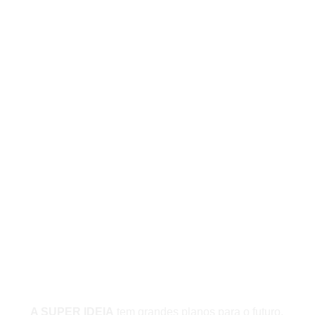
(13) 97404-3995
contato@asuperideia.com.br
Unidade 1 - São Paulo
Unidade 2 - Bahia
Sobre
A SUPER IDEIA
tem grandes planos para o futuro,