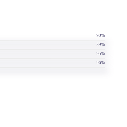
90%
89%
95%
96%