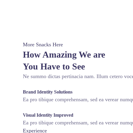
More Snacks Here
How Amazing We are
You Have to See
Ne summo dictas pertinacia nam. Illum cetero voce
fffffff76
%
Brand Identity Solutions
Ea pro tibique comprehensam, sed ea verear num
fffffff75
%
Visual Identity Improved
Ea pro tibique comprehensam, sed ea verear num
Experience