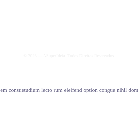
© 2026 — ASuperIdeia. Todos Direitos Reservados.
onem consuetudium lecto rum eleifend option congue nihil dom