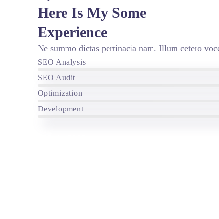
Here Is My Some
Experience
Ne summo dictas pertinacia nam. Illum cetero voce
SEO Analysis
SEO Audit
Optimization
Development
(13) 97404-3995
contato@asuperideia.com.br
Unidade 1 - São Paulo
Unidade 2 - Bahia
Sobre