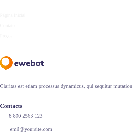
Link Rápido
Página Inicial
Contato
Preços
Claritas est etiam processus dynamicus, qui sequitur mutati
Contacts
8 800 2563 123
emil@yoursite.com