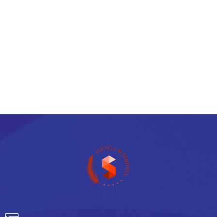
Progravida There are many variations of
passages of Lorem Ipsum available, but the
majority have suffered.
READ MORE