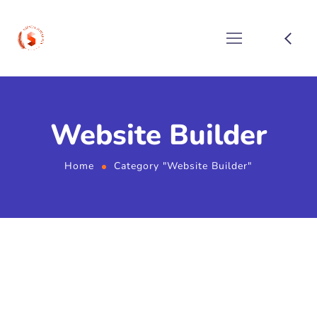
Website Builder
Home
Category "Website Builder"
7 de fevereiro de 2020
by
warchazz
Website Builder
3 Comments
Digital hacks for Marketeers