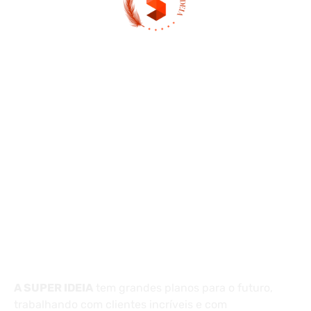
(13) 97404-3995
contato@asuperideia.com.br
Unidade 1 - São Paulo
Unidade 2 - Bahia
Sobre
A SUPER IDEIA
tem grandes planos para o futuro,
trabalhando com clientes incríveis e com