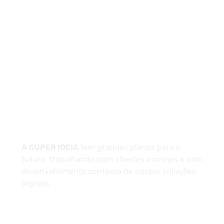
(13) 97404-3995
contato@asuperideia.com.br
Unidade 1 - São Paulo
Unidade 2 - Bahia
Sobre
A SUPER IDEIA
tem grandes planos para o
futuro, trabalhando com clientes incríveis e com
desenvolvimento contínuo de nossas soluções
digitais.